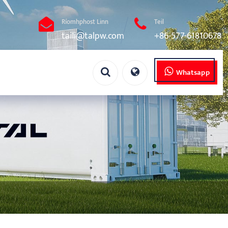
Ríomhphost Linn
Teil
taili@talpw.com
+86-577-61810678
Whatsapp