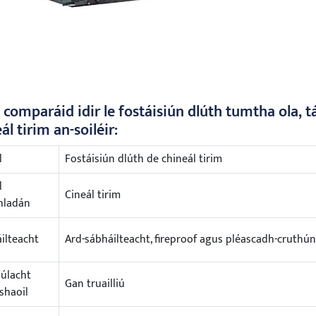
comparáid idir le fostáisiún dlúth tumtha ola, t
ál tirim an-soiléir:
l
Fostáisiún dlúth de chineál tirim
l
Cineál tirim
hladán
ilteacht
Ard-sábháilteacht, fireproof agus pléascadh-cruthú
iúlacht
Gan truailliú
haoil