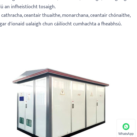
 lú an infheistíocht tosaigh.
cathracha, ceantair thuaithe, monarchana, ceantair chónaithe,
 gar d'ionaid ualaigh chun cáilíocht cumhachta a fheabhsú.
WhatsApp