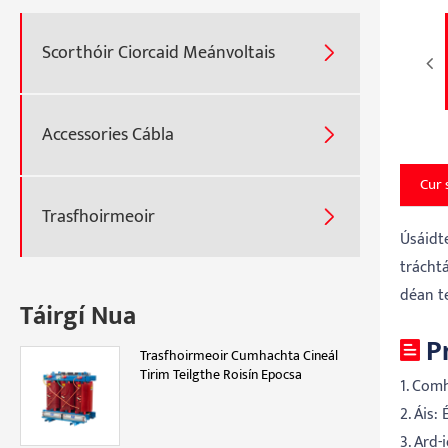
Scorthóir Ciorcaid Meánvoltais

Accessories Cábla

Cur 
Trasfhoirmeoir

Úsáidte
trácht
déan te
Táirgí Nua
P
Trasfhoirmeoir Cumhachta Cineál
Tirim Teilgthe Roisín Epocsa
1. Com
2. Áis:
3. Ard-