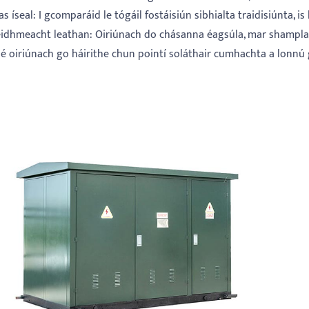
as íseal: I gcomparáid le tógáil fostáisiún sibhialta traidisiúnta, is
heidhmeacht leathan: Oiriúnach do chásanna éagsúla, mar shampla 
á sé oiriúnach go háirithe chun pointí soláthair cumhachta a lonnú