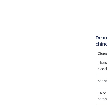
Déan 
chine
Cineá
Cineá
claoc
Sábhá
Caird
comhs