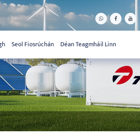
gh
Seol Fiosrúchán
Déan Teagmháil Linn