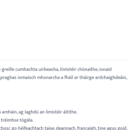
e greille cumhachta uirbeacha, limistéir chónaithe, ionaid
 praghas iomaíoch mhonarcha a fháil ar tháirge ardchaighdeáin,
amháin, ag laghdú an limistéir áitithe.
n tréimhse tógála.
 chosc go héifeachtach taise, deannach, francaigh, tine agus goid.