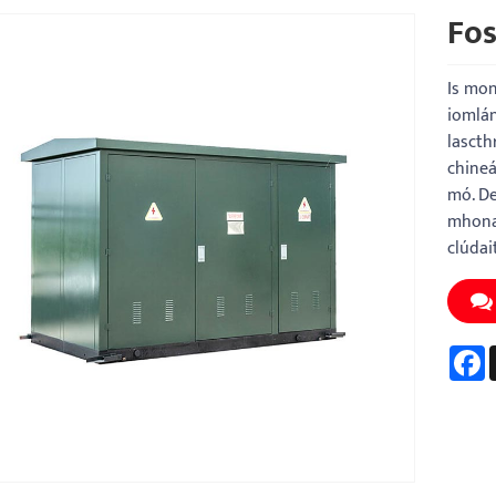
Fos
Is mon
iomlá
lascth
chineá
mó. De
mhonar
clúdait
F