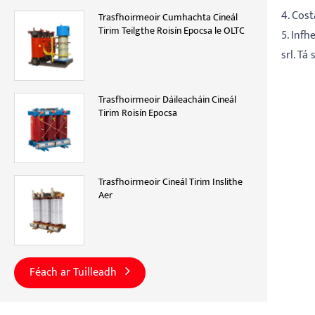
4. Cost
Trasfhoirmeoir Cumhachta Cineál
Tirim Teilgthe Roisín Epocsa le OLTC
5. Inf
srl. T
Trasfhoirmeoir Dáileacháin Cineál
Tirim Roisín Epocsa
Trasfhoirmeoir Cineál Tirim Inslithe
Aer
Féach ar Tuilleadh