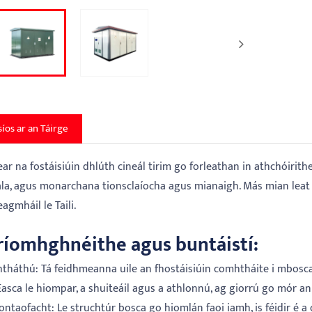
síos ar an Táirge
ar na fostáisiúin dhlúth cineál tirim go forleathan in athchóirith
ála, agus monarchana tionsclaíocha agus mianaigh. Más mian leat
agmháil le Taili.
ríomhghnéithe agus buntáistí:
htháthú: Tá feidhmeanna uile an fhostáisiúin comhtháite i mbosca 
 Éasca le hiompar, a shuiteáil agus a athlonnú, ag giorrú go mór a
iontaofacht: Le struchtúr bosca go hiomlán faoi iamh, is féidir é a