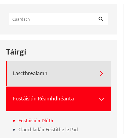
Táirgí
Lascthrealamh

Fostáisiún Réamhdhéanta

Fostáisiún Dlúth
Claochladán Feistithe le Pad