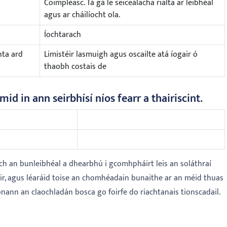
Coimpléasc. Tá gá le seiceálacha rialta ar leibhéal
agus ar cháilíocht ola.
Íochtarach
hta ard
Limistéir lasmuigh agus oscailte atá íogair ó
thaobh costais de
imid in ann seirbhísí níos fearr a thairiscint.
ch an bunleibhéal a dhearbhú i gcomhpháirt leis an soláthraí
láir, agus léaráid toise an chomhéadain bunaithe ar an méid thuas
onann an claochladán bosca go foirfe do riachtanais tionscadail.