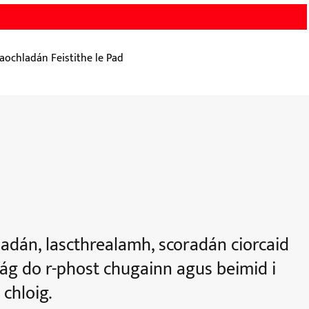
laochladán Feistithe le Pad
ladán, lascthrealamh, scoradán ciorcaid
ág do r-phost chugainn agus beimid i
 chloig.