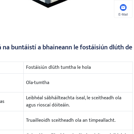
E-Mail
á na buntáistí a bhaineann le fostáisiún dlúth de
Fostáisiún dlúth tumtha le hola
Ola-tumtha
Leibhéal sábháilteachta íseal, le sceitheadh ​​ola
nas
agus rioscaí dóiteáin.
Truailleoidh sceitheadh ​​ola an timpeallacht.