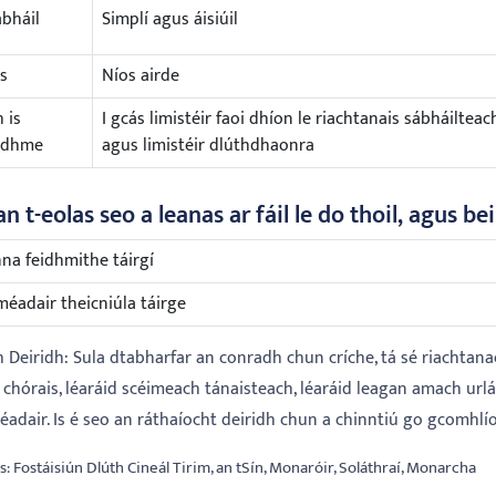
bháil
Simplí agus áisiúil
s
Níos airde
 is
I gcás limistéir faoi dhíon le riachtanais sábháilteac
idhme
agus limistéir dlúthdhaonra
an t-eolas seo a leanas ar fáil le do thoil, agus be
na feidhmithe táirgí
méadair theicniúla táirge
 Deiridh: Sula dtabharfar an conradh chun críche, tá sé riachtana
d chórais, léaráid scéimeach tánaisteach, léaráid leagan amach ur
éadair. Is é seo an ráthaíocht deiridh chun a chinntiú go gcomhlí
s: Fostáisiún Dlúth Cineál Tirim, an tSín, Monaróir, Soláthraí, Monarcha