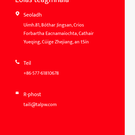
Seoladh

Uimh.81, Bóthar Jingsan, Crios
Forbartha Eacnamaíochta, Cathair
Yueqing, Cúige Zhejiang, an tSín
Teil

+86-577-61810678
R-phost

taili@talpw.com