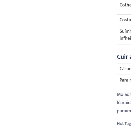
Cotha
Costa
Suímh
infhe
Cuir 
Cásan
Parai
Moladh
léarái
paraim
Hot Tag