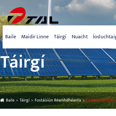
Baile
Maidir Linne
Táirgí
Nuacht
Íosluchtai
Táirgí
Baile
Táirgí
Fostáisiún Réamhdhéanta
Fostáisiún Dlúth