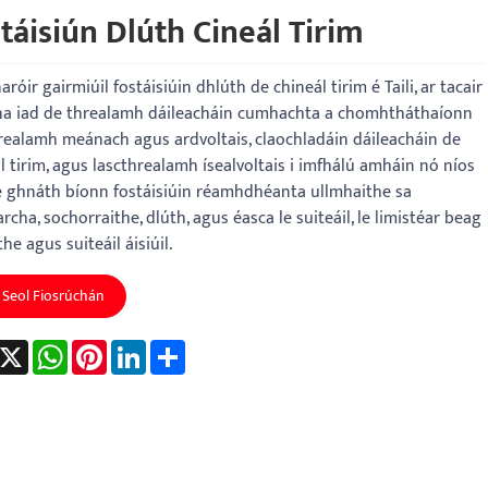
táisiún Dlúth Cineál Tirim
aróir gairmiúil fostáisiúin dhlúth de chineál tirim é Taili, ar tacair
na iad de threalamh dáileacháin cumhachta a chomhtháthaíonn
realamh meánach agus ardvoltais, claochladáin dáileacháin de
l tirim, agus lascthrealamh ísealvoltais i imfhálú amháin nó níos
 ghnáth bíonn fostáisiúin réamhdhéanta ullmhaithe sa
cha, sochorraithe, dlúth, agus éasca le suiteáil, le limistéar beag
he agus suiteáil áisiúil.
Seol Fiosrúchán
acebook
X
WhatsApp
Pinterest
LinkedIn
Share