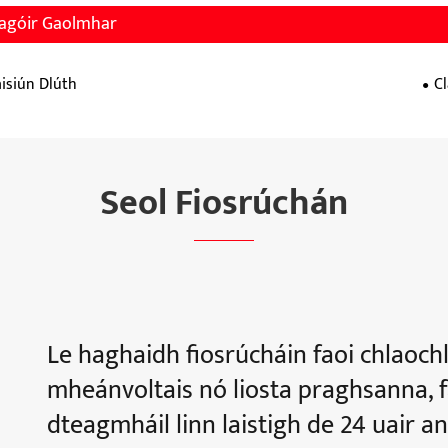
agóir Gaolmhar
isiún Dlúth
C
Seol Fiosrúchán
Le haghaidh fiosrúcháin faoi chlaoch
mheánvoltais nó liosta praghsanna, f
dteagmháil linn laistigh de 24 uair an