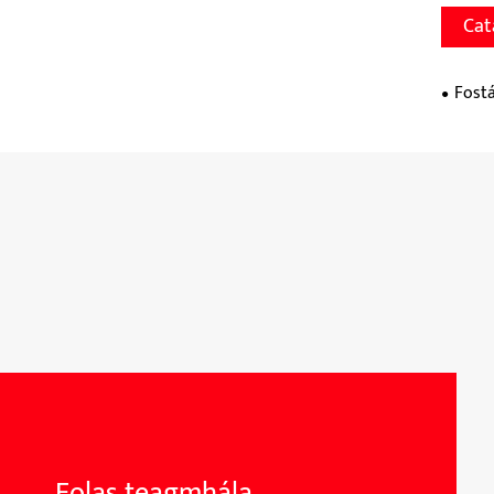
Cat
Fostá
Eolas teagmhála