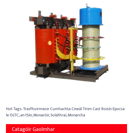
Hot Tags: Trasfhoirmeoir Cumhachta Cineál Tirim Cast Roisín Epocsa
le OLTC, an tSín, Monaróir, Soláthraí, Monarcha
Catagóir Gaolmhar