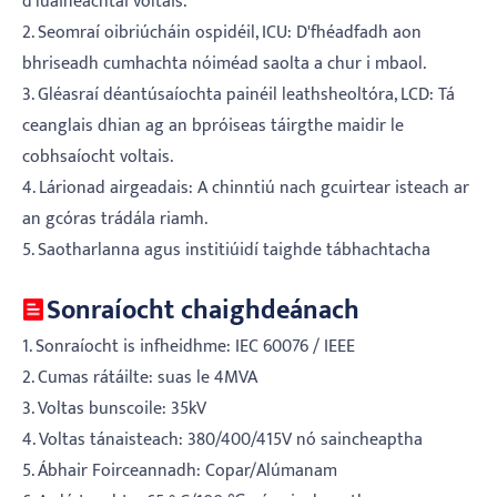
d'luaineachtaí voltais.
2. Seomraí oibriúcháin ospidéil, ICU: D'fhéadfadh aon
bhriseadh cumhachta nóiméad saolta a chur i mbaol.
3. Gléasraí déantúsaíochta painéil leathsheoltóra, LCD: Tá
ceanglais dhian ag an bpróiseas táirgthe maidir le
cobhsaíocht voltais.
4. Lárionad airgeadais: A chinntiú nach gcuirtear isteach ar
an gcóras trádála riamh.
5. Saotharlanna agus institiúidí taighde tábhachtacha
Sonraíocht chaighdeánach
1. Sonraíocht is infheidhme: IEC 60076 / IEEE
2. Cumas rátáilte: suas le 4MVA
3. Voltas bunscoile: 35kV
4. Voltas tánaisteach: 380/400/415V nó saincheaptha
5. Ábhair Foirceannadh: Copar/Alúmanam