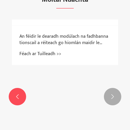
An féidir le dearadh modúlach na fadhbanna
tionscail a réiteach go hiomlán maidir le
leathnú deacair trealaimh dáileacháin
Féach ar Tuilleadh >>
cumhachta agus oibriú agus cothabháil
chasta?

