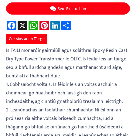
Seol Fiosrúchán
Facebook
X
WhatsApp
Pinterest
LinkedIn
Share
Cur síos ar an Táirge
Is TAILI monaróir gairmiúil agus soláthraí Epoxy Resin Cast
Dry Type Power Transformer le OLTC. Is féidir leis an táirge
seo, a bhfuil ardchaighdeán agus marthanacht ard aige,
buntáistí a thabhairt duit:
1. Cobhsaíocht voltais: Is féidir leis an voltas aschuir a
choinneáil go huathoibríoch laistigh den raon
incheadaithe, ag cinntiú gnáthoibriú trealaimh leictrigh.
2. Leanúnachas an tsoláthair chumhachta: Ní éilíonn an
próiseas rialaithe voltais briseadh cumhachta, rud a
fhágann go bhfuil sé oiriúnach go háirithe d'úsáideoirí a
bhfuil riachtanais arda acu maidir le leanúnachas soláthair