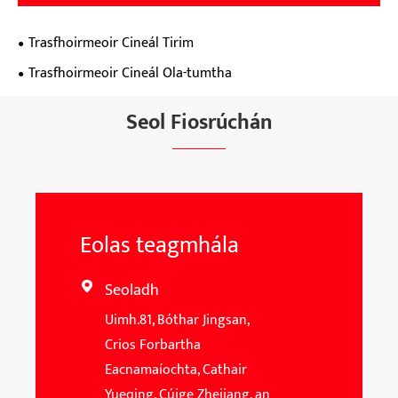
Trasfhoirmeoir Cineál Tirim
Trasfhoirmeoir Cineál Ola-tumtha
Seol Fiosrúchán
Eolas teagmhála
Seoladh

Uimh.81, Bóthar Jingsan,
Crios Forbartha
Eacnamaíochta, Cathair
Yueqing, Cúige Zhejiang, an