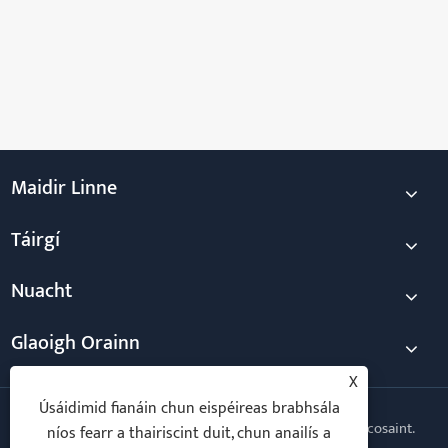
Maidir Linne
Táirgí
Nuacht
Glaoigh Orainn
X
Úsáidimid fianáin chun eispéireas brabhsála
Cóipcheart © 2026 Taili Electric Co., Ltd. Gach ceart ar cosaint.
níos fearr a thairiscint duit, chun anailís a