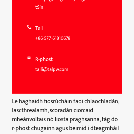
tSín
Teil

+86-577-61810678
R-phost

taili@talpw.com
Le haghaidh fiosrúcháin faoi chlaochladán,
lascthrealamh, scoradán ciorcaid
mheánvoltais nó liosta praghsanna, fág do
r-phost chugainn agus beimid i dteagmháil