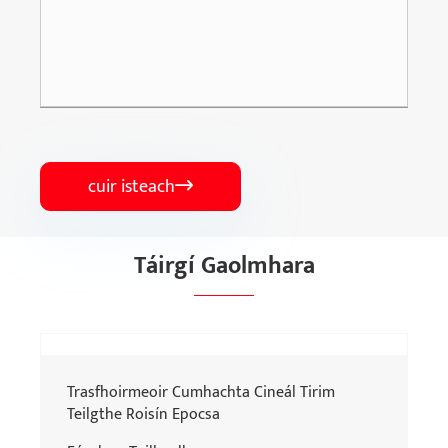
cuir isteach

Táirgí Gaolmhara
Trasfhoirmeoir Cumhachta Cineál Tirim
Teilgthe Roisín Epocsa