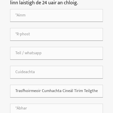
linn laistigh de 24 uair an chloig.