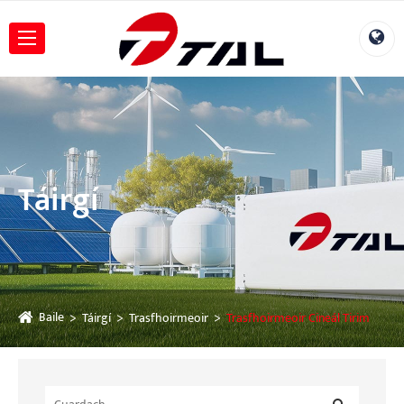
Táirgí
Baile
Táirgí
Trasfhoirmeoir
Trasfhoirmeoir Cineál Tirim