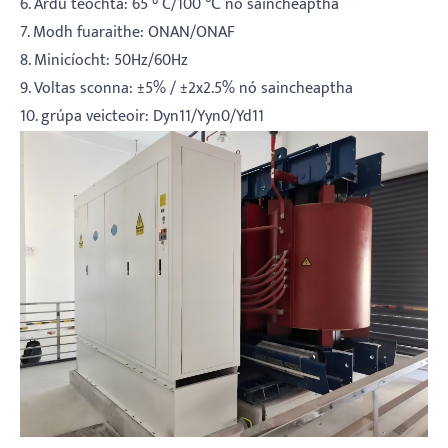
6. Ardú teochta: 65 ° C/100 ℃ nó saincheaptha
7. Modh fuaraithe: ONAN/ONAF
8. Minicíocht: 50Hz/60Hz
9. Voltas sconna: ±5% / ±2x2.5% nó saincheaptha
10. grúpa veicteoir: Dyn11/Yyn0/Yd11