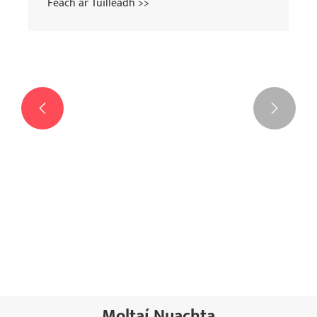
Féach ar Tuilleadh >>


Moltaí Nuachta