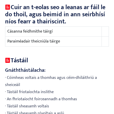
Cuir an t-eolas seo a leanas ar fáil le
do thoil, agus beimid in ann seirbhísí
níos fearr a thairiscint.
Cásanna feidhmithe táirgí
Paraiméadair theicniúla táirge
Tástáil
Gnáththástálacha:
· Cóimheas voltais a thomhas agus céim-dhíláithriú a
sheiceáil
· Tástáil friotaíochta inslithe
· An fhriotaíocht foirceannadh a thomhas
· Tástáil sheasamh voltais
· Tástáil sheasamh róvoltais a aslú