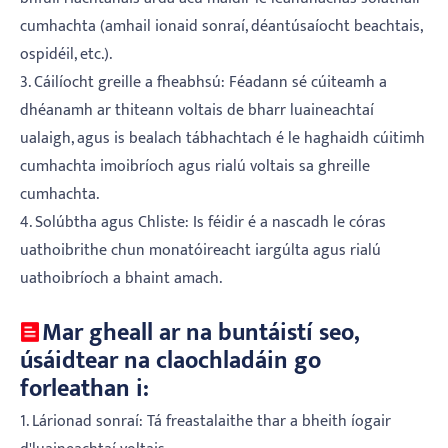
cumhachta (amhail ionaid sonraí, déantúsaíocht beachtais,
ospidéil, etc.).
3. Cáilíocht greille a fheabhsú: Féadann sé cúiteamh a
dhéanamh ar thiteann voltais de bharr luaineachtaí
ualaigh, agus is bealach tábhachtach é le haghaidh cúitimh
cumhachta imoibríoch agus rialú voltais sa ghreille
cumhachta.
4. Solúbtha agus Chliste: Is féidir é a nascadh le córas
uathoibrithe chun monatóireacht iargúlta agus rialú
uathoibríoch a bhaint amach.
Mar gheall ar na buntáistí seo,
úsáidtear na claochladáin go
forleathan i:
1. Lárionad sonraí: Tá freastalaithe thar a bheith íogair