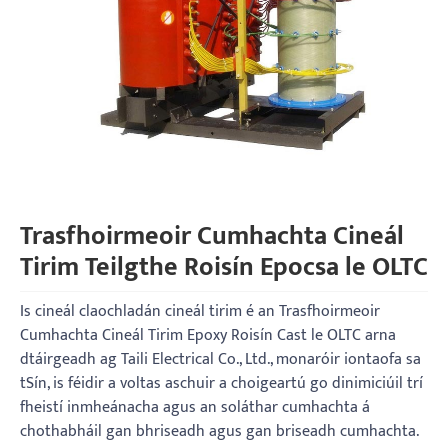
Trasfhoirmeoir Cumhachta Cineál
Tirim Teilgthe Roisín Epocsa le OLTC
Is cineál claochladán cineál tirim é an Trasfhoirmeoir
Cumhachta Cineál Tirim Epoxy Roisín Cast le OLTC arna
dtáirgeadh ag Taili Electrical Co., Ltd., monaróir iontaofa sa
tSín, is féidir a voltas aschuir a choigeartú go dinimiciúil trí
fheistí inmheánacha agus an soláthar cumhachta á
chothabháil gan bhriseadh agus gan briseadh cumhachta.